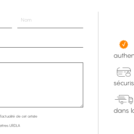
authen
sécuri
dans l
’actualité de cet artiste
lettres URDLA