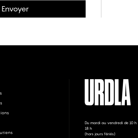
Envoyer
s
s
tions
Du mardi au vendredi de 10 h
18 h
utiens
(hors jours fériés)