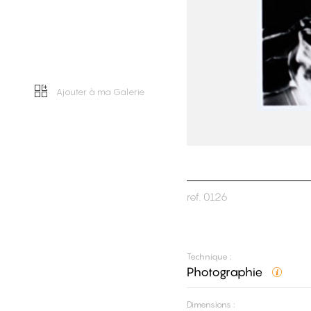
Ajouter à ma Galerie
ref.
0126
Technique :
Photographie
Dimensions :