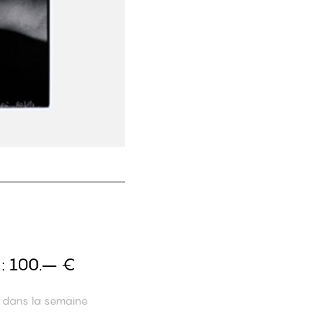
 :
100.– €
n dans la semaine