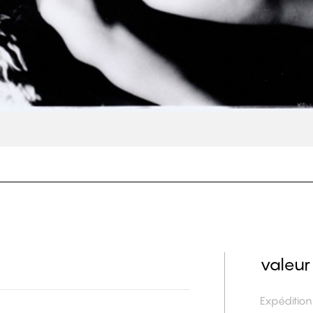
valeur
Expéditio