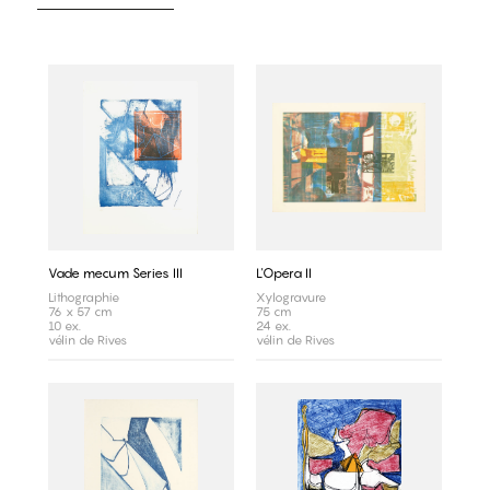
Vade mecum Series III
L'Opera II
Lithographie
Xylogravure
76 x 57 cm
75 cm
10 ex.
24 ex.
vélin de Rives
vélin de Rives