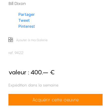
Bill Dixon
Partager
Tweet
Pinterest
Ajouter à ma Galerie
ref.
9422
valeur :
400.– €
Expédition dans la semaine
Acquérir cette oeuvre