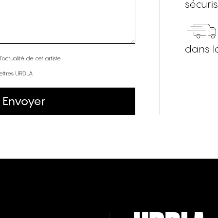
sécuri
dans l
’actualité de cet artiste
lettres URDLA
Envoyer