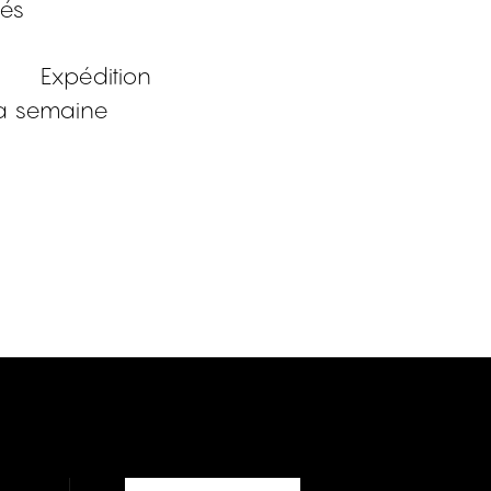
sés
Expédition
a semaine