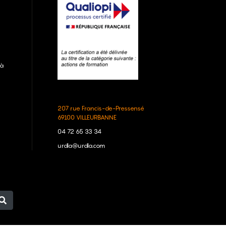
 à
207 rue Francis-de-Pressensé
69100 VILLEURBANNE
04 72 65 33 34
urdla@urdla.com