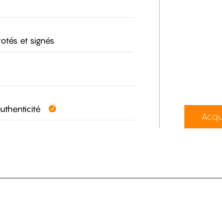
otés et signés
authenticité
Acqu