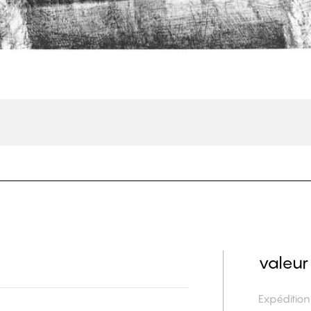
valeur
Expéditio