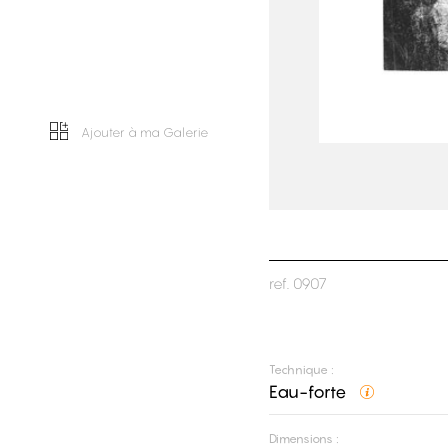
Ajouter à ma Galerie
ref.
0907
Technique :
Eau-forte
Dimensions :