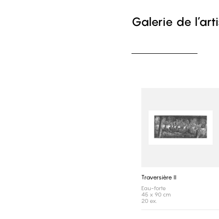
Galerie de l’art
Traversière II
Eau-forte
45 x 90 cm
20 ex.