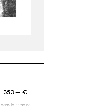
 :
350.– €
n dans la semaine