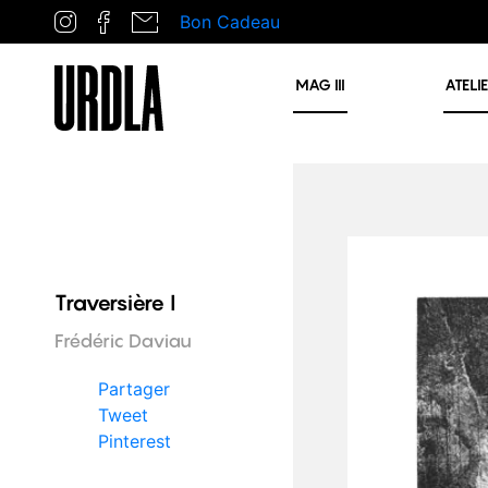
Bon Cadeau
MAG
III
ATELI
Traversière I
Frédéric Daviau
Partager
Tweet
Pinterest