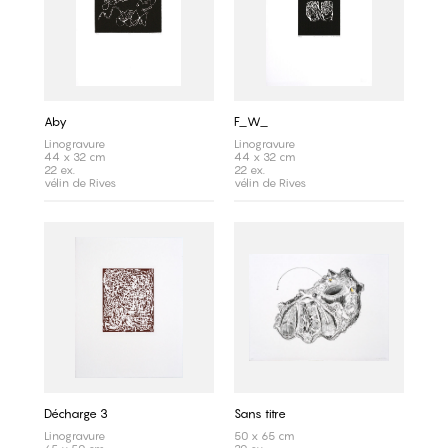
Aby
F_W_
Linogravure
Linogravure
44 x 32 cm
44 x 32 cm
22 ex.
22 ex.
vélin de Rives
vélin de Rives
Décharge 3
Sans titre
Linogravure
50 x 65 cm