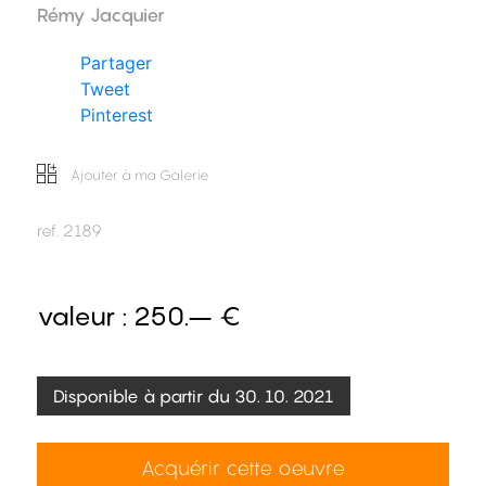
Rémy Jacquier
Partager
Tweet
Pinterest
Ajouter à ma Galerie
ref.
2189
valeur :
250.– €
Disponible à partir du 30. 10. 2021
Acquérir cette oeuvre