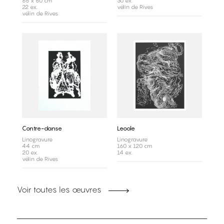
65 x 50 cm
30 ex.
22 ex.
vélin de Rives
vélin de Rives
Contre-danse
Leoole
Linogravure
Linogravure
44 cm
160 x 120 cm
20 ex.
14 ex.
vélin de Rives
Voir toutes les œuvres