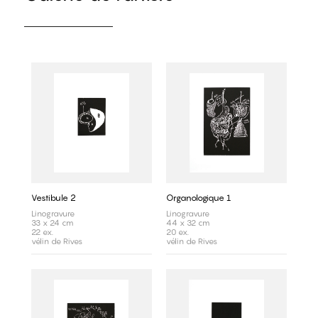
Vestibule 2
Organologique 1
Linogravure
Linogravure
33 x 24 cm
44 x 32 cm
22 ex.
20 ex.
vélin de Rives
vélin de Rives