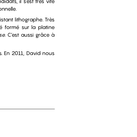
ats, il s’est très vite
nnelle.
stant lithographe. Très
té formé sur la platine
se
. C’est aussi grâce à
s. En 2011, David nous