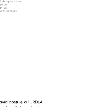
Techniques mixtes
65 cm
34 ex.
vélin de Rives
David postule à l’URDLA