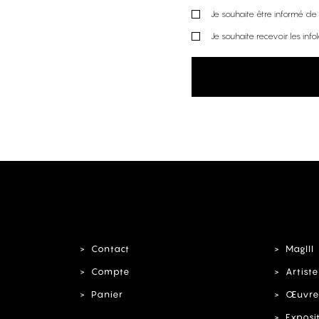
Je souhaite être informé de l
Je souhaite recevoir les info
Contact
MagIII
Compte
Artiste
Panier
Œuvre
Exposi