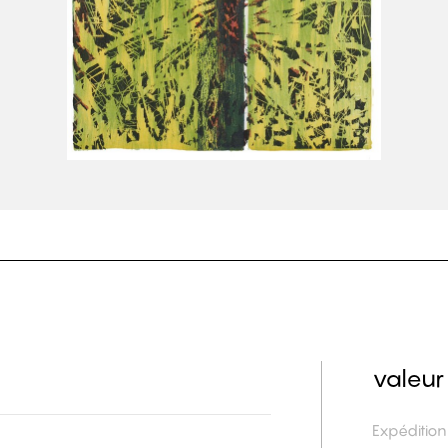
valeur
Expéditio