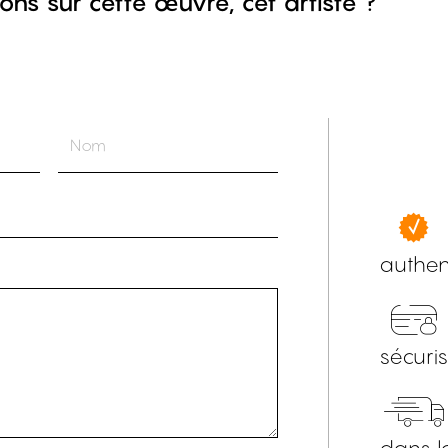
ons sur cette œuvre, cet artiste ?
authen
sécuri