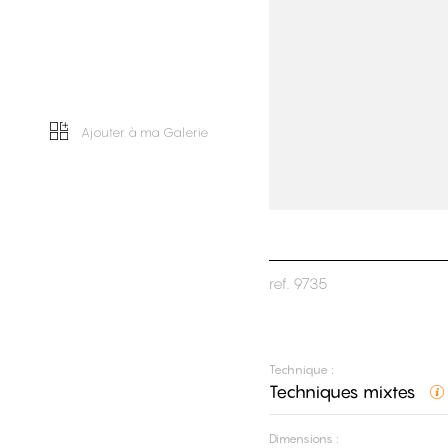
Ajouter à ma Galerie
ref.
9735
Technique :
Techniques mixtes
Dimensions :