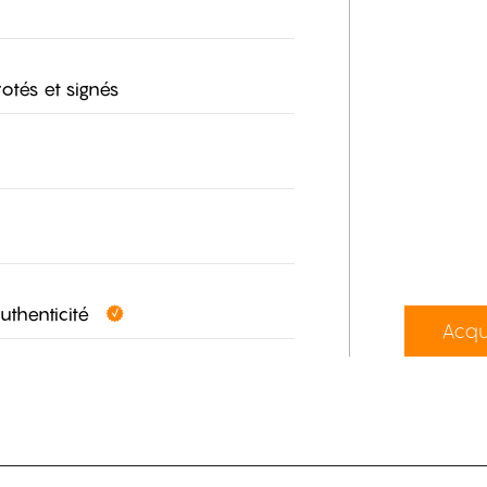
otés et signés
authenticité
Acqu