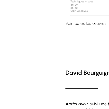
Techniques mixtes
65 cm
36 ex.
vélin de Rives
Voir toutes les œuvres
David Bourguig
Après avoir suivi une 