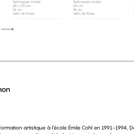
Techniques mixtes
Techniques mixtes
65 x 50 cm
65 cm
26 ex.
36 ex.
vélin de Rives
vélin de Rives
non
formation artistique à l’école Émile Cohl en 1991-1994, 