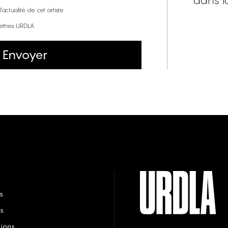
dans l
’actualité de cet artiste
lettres URDLA
Envoyer
s
s
tions