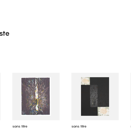
iste
sans titre
sans titre