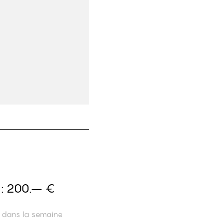
 :
200.– €
n dans la semaine