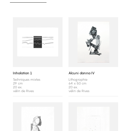
Inhalation 1
Alcuni donna IV
Techniques mixtes
Lithographie
29 cm
64 x 50 cm
20 ex.
20 ex.
vélin de Rives
vélin de Rives