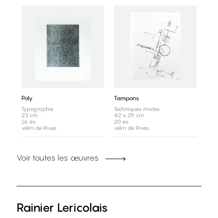
Poly
Tampons
Typographie
Techniques mixtes
23 cm
42 x 29 cm
16 ex.
20 ex.
vélin de Rives
vélin de Rives
Voir toutes les œuvres
Rainier Lericolais