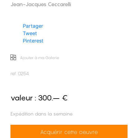
Jean-Jacques Ceccarelli
Partager
Tweet
Pinterest
Ajouter à ma Galerie
ref.
0254
valeur :
300.– €
Expédition dans la semaine
Acquérir cette oeuvre