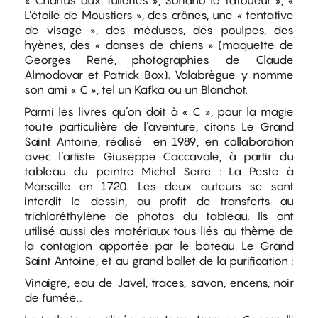
« Charlus aux Tuileries », Soriano le tatoueur », «
L’étoile de Moustiers », des crânes, une « tentative
de visage », des méduses, des poulpes, des
hyènes, des « danses de chiens » (maquette de
Georges René, photographies de Claude
Almodovar et Patrick Box). Valabrègue y nomme
son ami « C », tel un Kafka ou un Blanchot.
Parmi les livres qu’on doit à « C », pour la magie
toute particulière de l’aventure, citons Le Grand
Saint Antoine, réalisé en 1989, en collaboration
avec l’artiste Giuseppe Caccavale, à partir du
tableau du peintre Michel Serre : La Peste à
Marseille en 1720. Les deux auteurs se sont
interdit le dessin, au profit de transferts au
trichloréthylène de photos du tableau. Ils ont
utilisé aussi des matériaux tous liés au thème de
la contagion apportée par le bateau Le Grand
Saint Antoine, et au grand ballet de la purification :
Vinaigre, eau de Javel, traces, savon, encens, noir
de fumée…