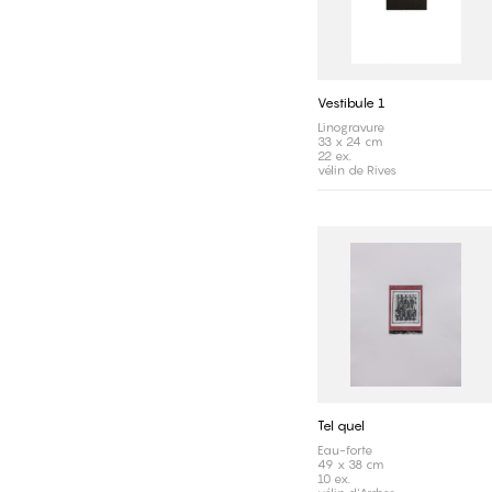
Vestibule 1
Linogravure
33 x 24 cm
22 ex.
vélin de Rives
Tel quel
Eau-forte
49 x 38 cm
10 ex.