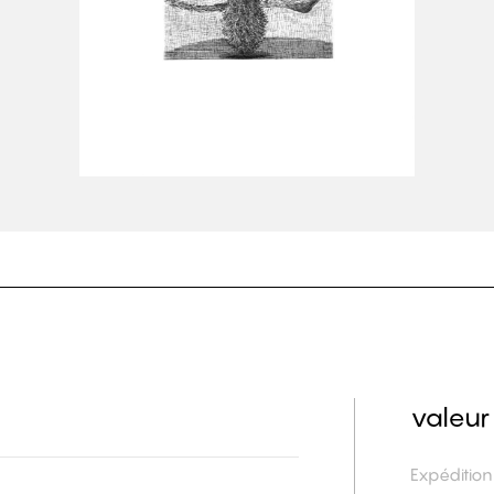
valeur
Expéditio