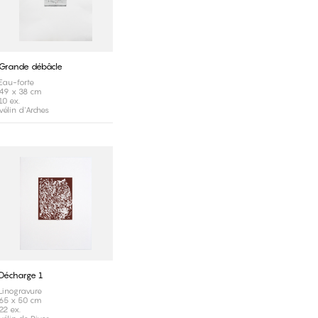
Grande débâcle
Eau-forte
49 x 38 cm
10 ex.
vélin d'Arches
Décharge 1
Linogravure
65 x 50 cm
22 ex.