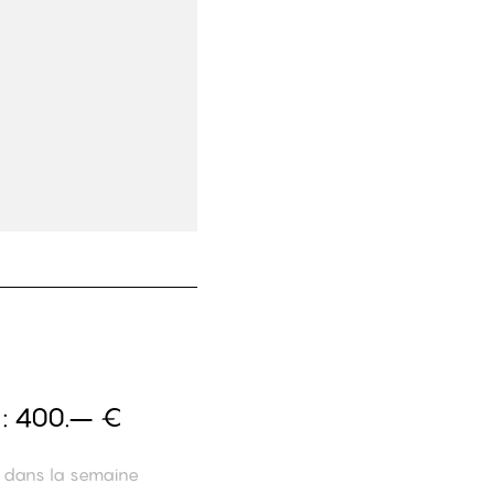
 :
400.– €
n dans la semaine