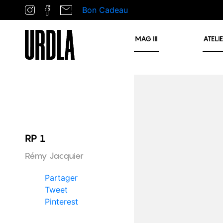
Bon Cadeau
MAG
III
ATELI
RP 1
Rémy Jacquier
Partager
Tweet
Pinterest