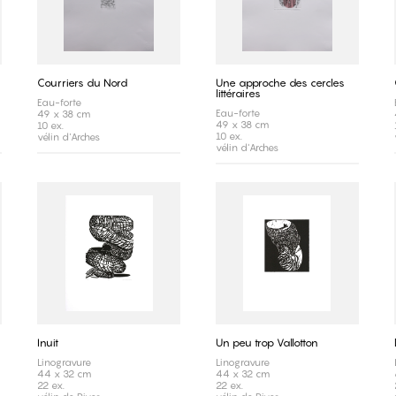
Courriers du Nord
Une approche des cercles
littéraires
Eau-forte
Eau-forte
49 x 38 cm
49 x 38 cm
10 ex.
10 ex.
vélin d'Arches
vélin d'Arches
Inuit
Un peu trop Vallotton
Linogravure
Linogravure
44 x 32 cm
44 x 32 cm
22 ex.
22 ex.