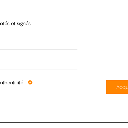
otés et signés
authenticité
Acqu