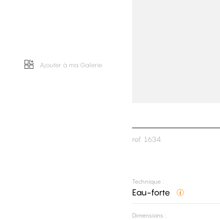
Ajouter à ma Galerie
ref.
1634
Technique :
Eau-forte
Dimensions :