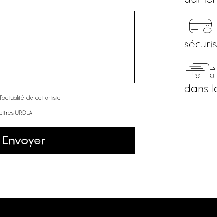
sécuri
dans l
’actualité de cet artiste
lettres URDLA
Envoyer