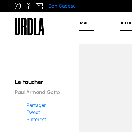
Bon Cadeau
MAG
III
ATELI
Le toucher
Paul Armand Gette
Partager
Tweet
Pinterest