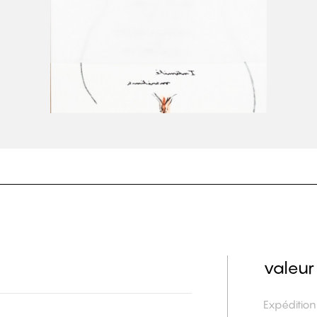
valeur
Expéditio