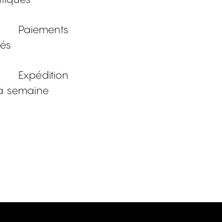
Paiements
sés
Expédition
a semaine