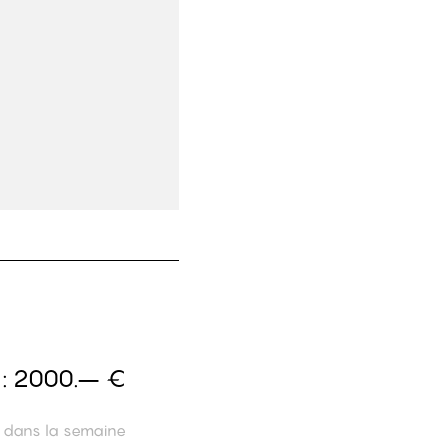
 :
2000.– €
n dans la semaine