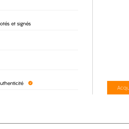
otés et signés
authenticité
Acqu