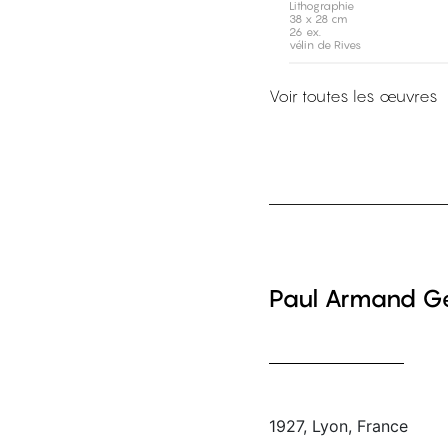
Lithographie
38 x 28 cm
26 ex.
vélin de Rives
Voir toutes les œuvres
Paul Armand G
1927, Lyon, France