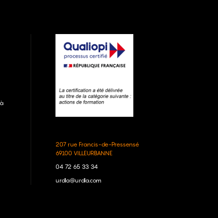
 à
207 rue Francis-de-Pressensé
69100 VILLEURBANNE
04 72 65 33 34
urdla@urdla.com