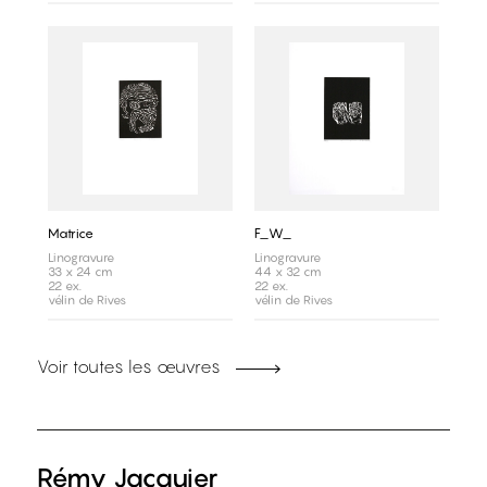
Matrice
F_W_
Linogravure
Linogravure
33 x 24 cm
44 x 32 cm
22 ex.
22 ex.
vélin de Rives
vélin de Rives
Voir toutes les œuvres
Rémy Jacquier