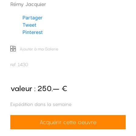
Rémy Jacquier
Partager
Tweet
Pinterest
Ajouter à ma Galerie
ref.
1430
valeur :
250.– €
Expédition dans la semaine
Acquérir cette oeuvre