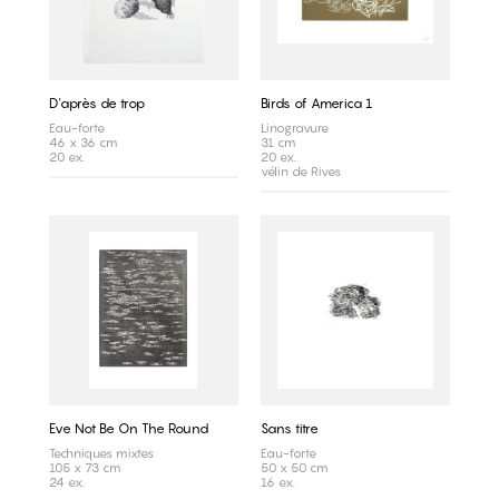
D'après de trop
Birds of America 1
Eau-forte
Linogravure
46 x 36 cm
31 cm
20 ex.
20 ex.
vélin de Rives
Eve Not Be On The Round
Sans titre
Techniques mixtes
Eau-forte
105 x 73 cm
50 x 50 cm
24 ex.
16 ex.