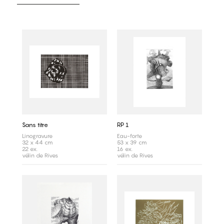
Sans titre
RP 1
Linogravure
Eau-forte
32 x 44 cm
53 x 39 cm
22 ex.
16 ex.
vélin de Rives
vélin de Rives