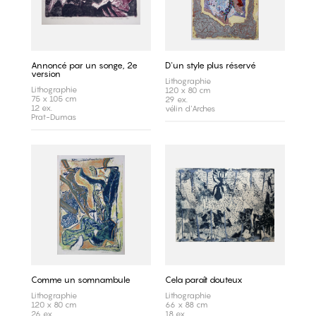
Annoncé par un songe, 2e
D'un style plus réservé
version
Lithographie
Lithographie
120 x 80 cm
75 x 105 cm
29 ex.
12 ex.
vélin d'Arches
Prat-Dumas
Comme un somnambule
Cela paraît douteux
Lithographie
Lithographie
120 x 80 cm
66 x 88 cm
26 ex.
18 ex.