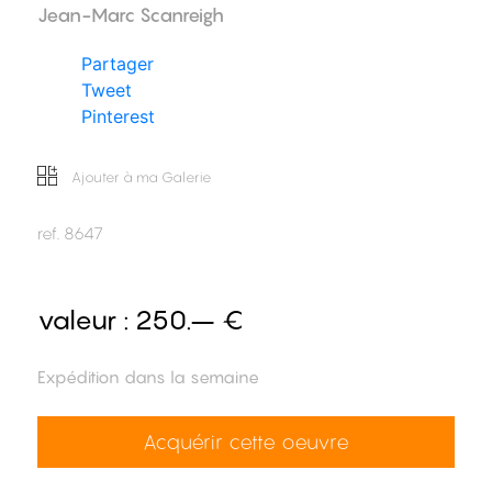
Jean-Marc Scanreigh
Partager
Tweet
Pinterest
Ajouter à ma Galerie
ref.
8647
valeur :
250.– €
Expédition dans la semaine
Acquérir cette oeuvre