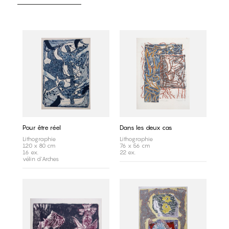
Pour être réel
Dans les deux cas
Lithographie
Lithographie
120 x 80 cm
76 x 56 cm
16 ex.
22 ex.
vélin d'Arches