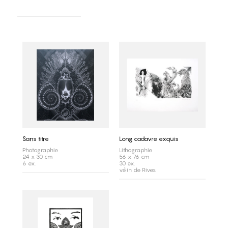
Sans titre
Long cadavre exquis
Photographie
Lithographie
24 x 30 cm
56 x 76 cm
6 ex.
30 ex.
vélin de Rives