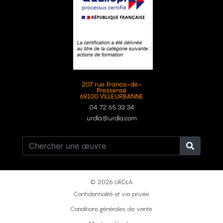
207 rue Francis-de-
Pressensé
69100 VILLEURBANNE
04 72 65 33 34
urdla@urdla.com
© 2026 URDLA
Confidentialité et vie privée
Conditions générales de vente