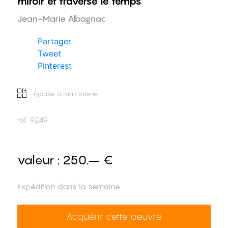
miroir et traverse le temps
Jean-Marie Albagnac
Partager
Tweet
Pinterest
Ajouter à ma Galerie
ref.
9249
valeur :
250.– €
Expédition dans la semaine
Acquérir cette oeuvre