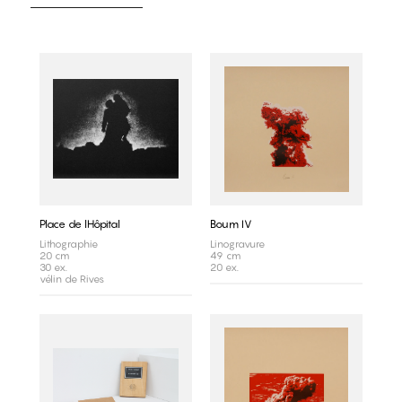
Place de lHôpital
Boum IV
Lithographie
Linogravure
20 cm
49 cm
30 ex.
20 ex.
vélin de Rives