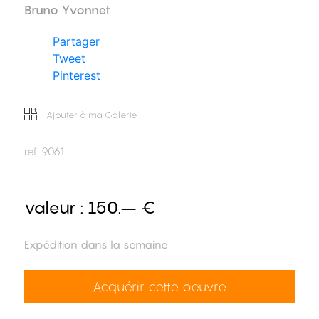
Bruno Yvonnet
Partager
Tweet
Pinterest
Ajouter à ma Galerie
ref.
9061
valeur :
150.– €
Expédition dans la semaine
Acquérir cette oeuvre