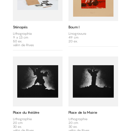
Sténopés
Boum I
Lithographie
Linogravure
9 x 13 cm
49 cm
50 ex.
20 ex.
vélin de Rives
Place du théâtre
Place de la Mairie
Lithographie
Lithographie
20 cm
20 cm
30 ex.
30 ex.
vélin de Rives
vélin de Rives