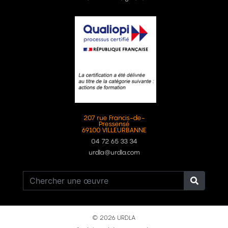
207 rue Francis-de-
Pressensé
69100 VILLEURBANNE
04 72 65 33 34
urdla@urdla.com
© 2026 URDLA