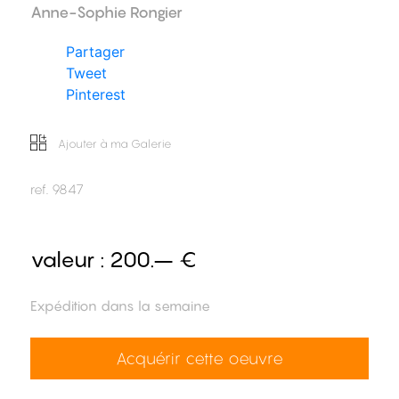
Anne-Sophie Rongier
Partager
Tweet
Pinterest
Ajouter à ma Galerie
ref.
9847
valeur :
200.– €
Expédition dans la semaine
Acquérir cette oeuvre