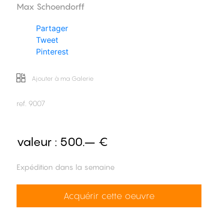
Max Schoendorff
Partager
Tweet
Pinterest
Ajouter à ma Galerie
ref.
9007
valeur :
500.– €
Expédition dans la semaine
Acquérir cette oeuvre