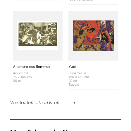
À lombre des flammes
Yuat
Aquatinte
Linogravure
75 x 106 cm
120 x 160 cm
20 ex.
22 ex.
Tiepolo
Voir toutes les œuvres