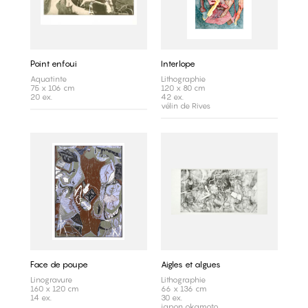
Point enfoui
Interlope
Aquatinte
Lithographie
75 x 106 cm
120 x 80 cm
20 ex.
42 ex.
vélin de Rives
Face de poupe
Aigles et algues
Linogravure
Lithographie
160 x 120 cm
66 x 136 cm
14 ex.
30 ex.
japon okamoto