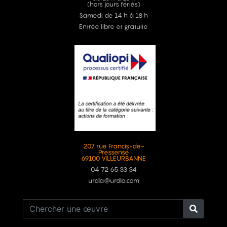
(hors jours fériés)
Samedi de 14 h à 18 h
Entrée libre et gratuite
207 rue Francis-de-
Pressensé
69100 VILLEURBANNE
04 72 65 33 34
urdla@urdla.com