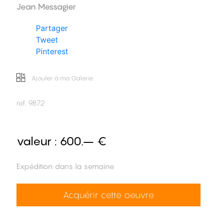
Jean Messagier
Partager
Tweet
Pinterest
Ajouter à ma Galerie
ref.
9872
valeur :
600.– €
Expédition dans la semaine
Acquérir cette oeuvre