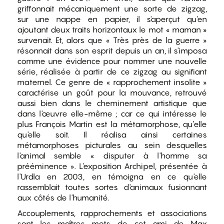
griffonnait mécaniquement une sorte de zigzag,
sur une nappe en papier, il s'aperçut qu'en
ajoutant deux traits horizontaux le mot « maman »
survenait. Et, alors que « Très près de la guerre »
résonnait dans son esprit depuis un an, il s'imposa
comme une évidence pour nommer une nouvelle
série, réalisée à partir de ce zigzag au signifiant
maternel. Ce genre de « rapprochement insolite »
caractérise un goût pour la mouvance, retrouvé
aussi bien dans le cheminement artistique que
dans l'œuvre elle-même ; car ce qui intéresse le
plus François Martin est la métamorphose, qu’elle
qu'elle soit. Il réalisa ainsi certaines
métamorphoses picturales au sein desquelles
l'animal semble « disputer à l'homme sa
prééminence ». L'exposition Archipel, présentée à
l'Urdla en 2003, en témoigna en ce qu'elle
rassemblait toutes sortes d'animaux fusionnant
aux côtés de l'humanité.
Accouplements, rapprochements et associations
sont les maîtres mots de cet ami de Max