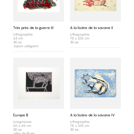
Très près de la guerre III
A la lisière de la savane II
Lithographie
Lithographie
63 cm
75 x 105 cm
30 ex.
30 ex.
Japon udagami
Europe B
A la lisière de la savane IV
Linogravure
Lithographie
50 x 65 cm
75 x 105 cm
30 ex.
30 ex.
vélin de Rives