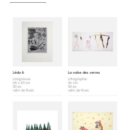
Léda A
La valse des verres
Linogravure
Lithographie
65 x 50 cm
36 cm
30 ex.
30 ex.
vélin de Rives
vélin de Rives