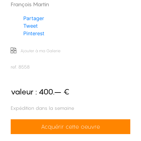
François Martin
Partager
Tweet
Pinterest
Ajouter à ma Galerie
ref.
8558
valeur :
400.– €
Expédition dans la semaine
Acquérir cette oeuvre