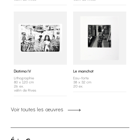
Diotima IV
Le manchot
Lithographie
Eau-forte
80 x 120 cm
38 x 32 cm
26 ex.
20 ex.
vélin de Rives
Voir toutes les œuvres