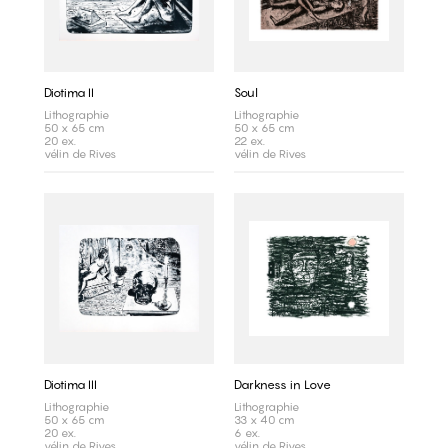
Diotima II
Soul
Lithographie
Lithographie
50 x 65 cm
50 x 65 cm
20 ex.
22 ex.
vélin de Rives
vélin de Rives
Diotima III
Darkness in Love
Lithographie
Lithographie
50 x 65 cm
33 x 40 cm
20 ex.
6 ex.
vélin de Rives
vélin de Rives