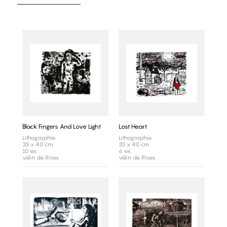
Black Fingers And Love Light
Lost Heart
Lithographie
Lithographie
33 x 40 cm
33 x 40 cm
10 ex.
6 ex.
vélin de Rives
vélin de Rives