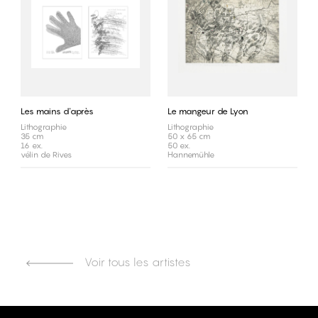
Les mains d'après
Le mangeur de Lyon
Lithographie
Lithographie
35 cm
50 x 65 cm
16 ex.
50 ex.
vélin de Rives
Hannemühle
Voir tous les artistes