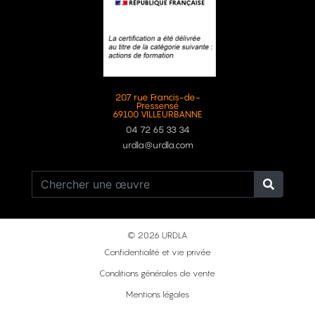
207 rue Francis-de-
Pressensé
69100 VILLEURBANNE
04 72 65 33 34
urdla@urdla.com
© 2026 URDLA
Confidentialité et vie privée
Conditions générales de vente
Mentions légales