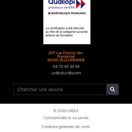
207 rue Francis-de-
Pressensé
69100 VILLEURBANNE
04 72 65 33 34
urdla@urdla.com
© 2026 URDLA
Confidentialité et vie privée
Conditions générales de vente