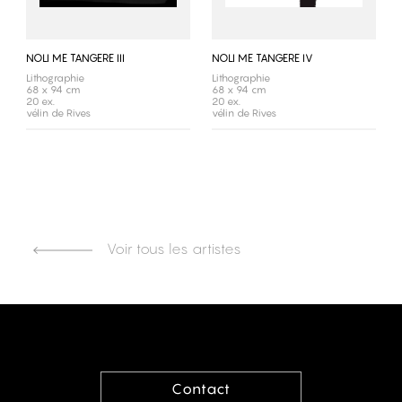
NOLI ME TANGERE III
NOLI ME TANGERE IV
Lithographie
Lithographie
68 x 94 cm
68 x 94 cm
20 ex.
20 ex.
vélin de Rives
vélin de Rives
Voir tous les artistes
Contact