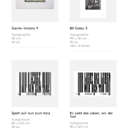
Sainte-Victoire 9
Bill Gates 3
Typographie
Typographie
25 cm
45 x 30 cm
30 ex.
30 ex.
vélin d'Arches
Spielt auf nun zum tanz
Ihr Liebt das Leben, wir der
Tod
Xylogravure
Xylogravure
80 x 120 cm
80 x 120 cm
30 ex.