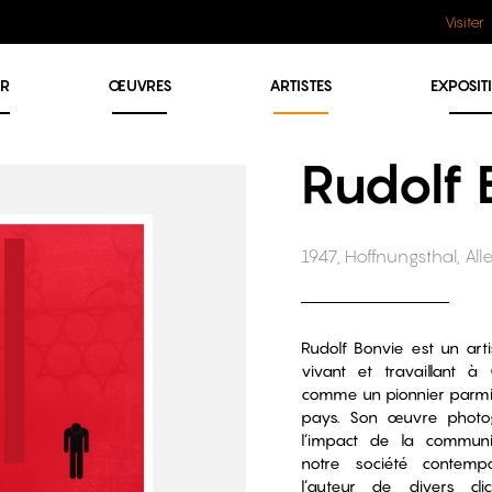
Visiter
ER
ŒUVRES
ARTISTES
EXPOSIT
Rudolf 
1947, Hoffnungsthal, A
Rudolf Bonvie est un art
vivant et travaillant à 
comme un pionnier parmi 
pays. Son œuvre photo
l’impact de la communi
notre société contempo
l’auteur de divers cl