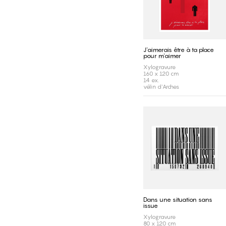
J'aimerais être à ta place
pour m'aimer
Xylogravure
160 x 120 cm
14 ex.
vélin d'Arches
Dans une situation sans
issue
Xylogravure
80 x 120 cm