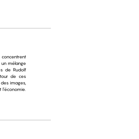
concentrent
st un mélange
es de Rudolf
utour de ces
t des images,
t l’économie.