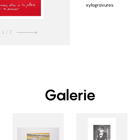
xylogravures.
1
/ 7
Galerie