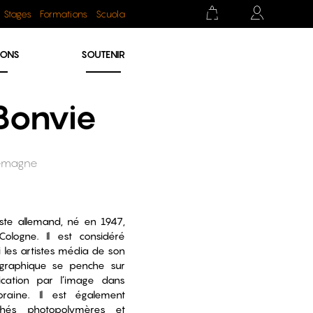
Stages
Formations
Scuola
IONS
SOUTENIR
Bonvie
llemagne
iste allemand, né en 1947,
Cologne. Il est considéré
les artistes média de son
graphique se penche sur
cation par l’image dans
raine. Il est également
ichés photopolymères et