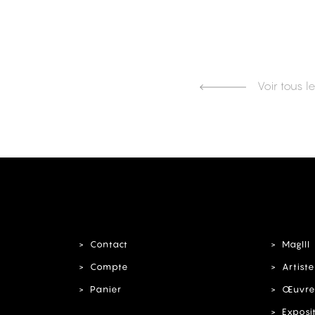
Voir tous le
Contact
MagIII
Compte
Artiste
Panier
Œuvre
Exposi