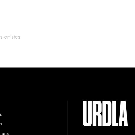
s artistes
s
s
tions