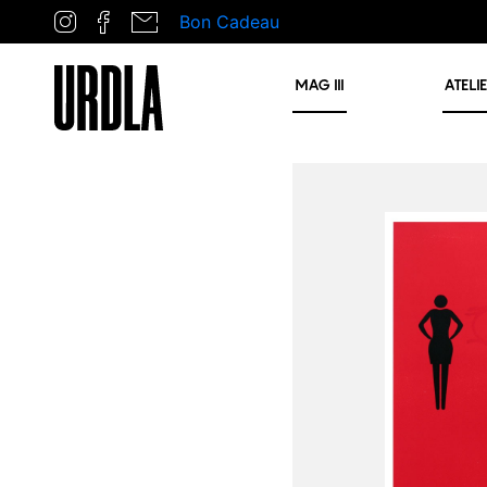
Bon Cadeau
MAG
III
ATELI