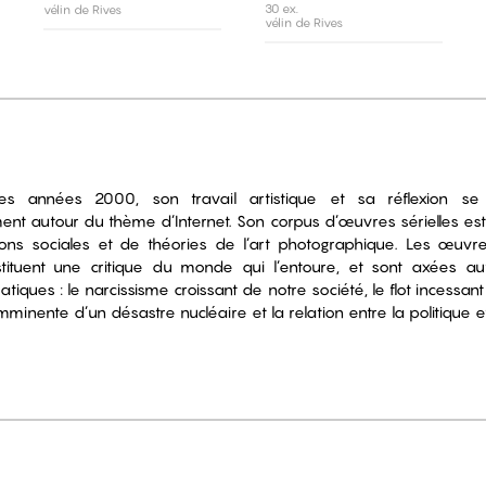
30 ex.
vélin de Rives
vélin de Rives
es années 2000, son travail artistique et sa réflexion se 
ent autour du thème d’Internet. Son corpus d’œuvres sérielles e
tions sociales et de théories de l’art photographique. Les œuvr
tituent une critique du monde qui l’entoure, et sont axées a
tiques : le narcissisme croissant de notre société, le flot incessan
minente d’un désastre nucléaire et la relation entre la politique e