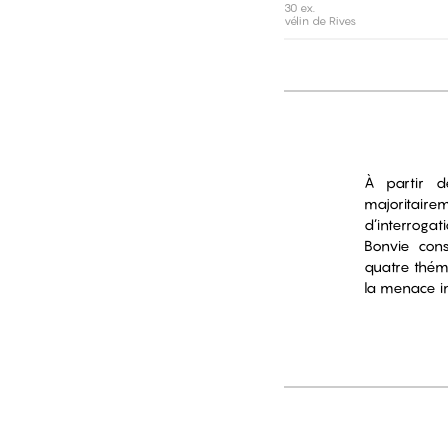
30 ex.
vélin de Rives
À partir d
majoritairem
d’interroga
Bonvie cons
quatre théma
la menace im