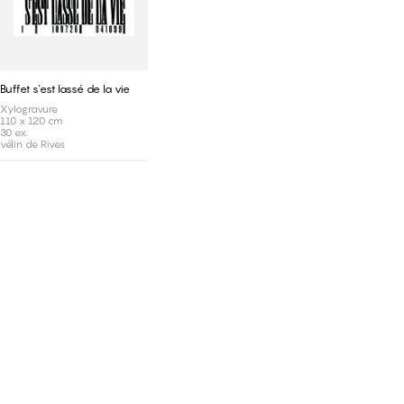
Buffet s'est lassé de la vie
Xylogravure
110 x 120 cm
30 ex.
vélin de Rives