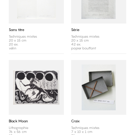
Sans titre
Série
Techniques mixtes
Techniques mixtes
20 x 15 cm
20 x 15 cm
20 ex.
42 ex.
vélin
papier bouffant
Black Moon
Croix
Lithographie
Techniques mixtes
76 x 56 cm
7 x 10 x 1 cm