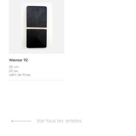
Weimar 92
25 cm
20 ex.
vélin de Rives
Voir tous les artistes