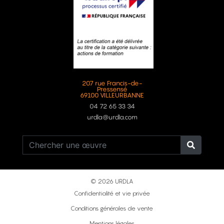
207 rue Francis-de-
Pressensé
69100 VILLEURBANNE
04 72 65 33 34
urdla@urdla.com
© 2026 URDLA
Confidentialité et vie privée
Conditions générales de vente
Mentions légales