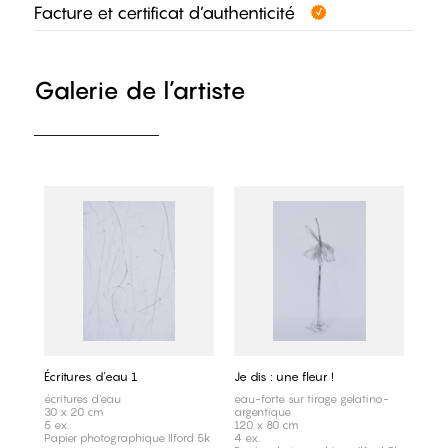
Facture et certificat d’authenticité
Galerie de l’artiste
Écritures d'eau 1
Je dis : une fleur !
écritures d'eau
eau-forte sur tirage gelatino-
30 x 20 cm
argentique
5 ex.
120 x 80 cm
Papier photographique Ilford 5k
4 ex.