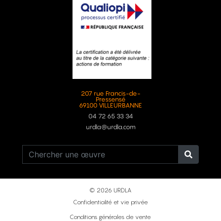
207 rue Francis-de-
Pressensé
69100 VILLEURBANNE
04 72 65 33 34
urdla@urdla.com
© 2026 URDLA
Confidentialité et vie privée
Conditions générales de vente