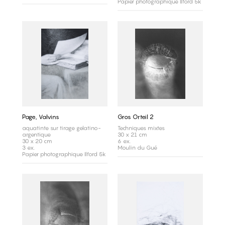
Papier photographique Ilford 5k
Page, Valvins
Gros Orteil 2
aquatinte sur tirage gelatino-
Techniques mixtes
argentique
30 x 21 cm
30 x 20 cm
6 ex.
3 ex.
Moulin du Gué
Papier photographique Ilford 5k