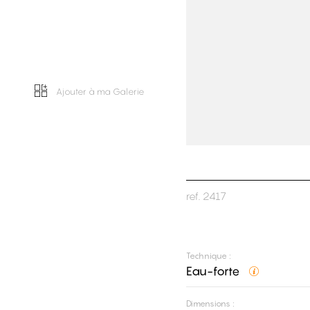
Ajouter à ma Galerie
ref.
2417
Technique :
Eau-forte
Dimensions :