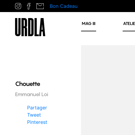
Bon Cadeau
MAG
III
ATELI
Chouette
Emmanuel Loi
Partager
Tweet
Pinterest