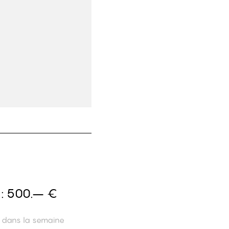
 :
500.– €
n dans la semaine