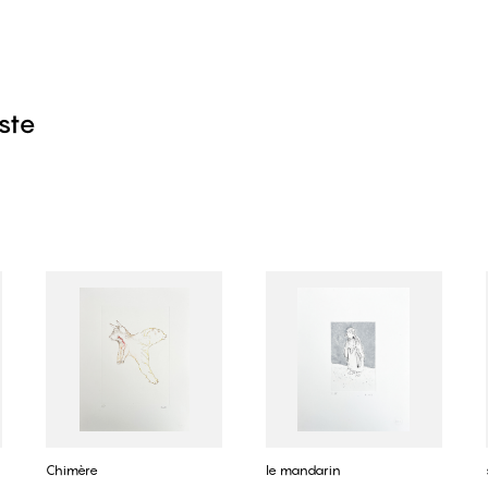
iste
Chimère
le mandarin