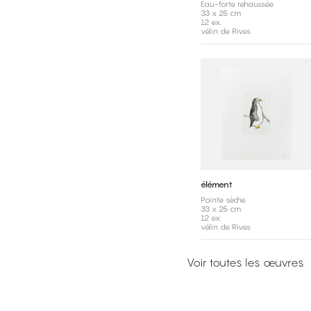
Eau-forte rehaussée
33 x 25 cm
12 ex.
vélin de Rives
élément
Pointe sèche
33 x 25 cm
12 ex.
vélin de Rives
Voir toutes les œuvres