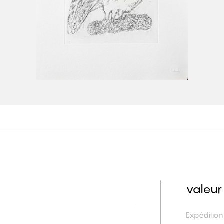
valeur
Expéditio