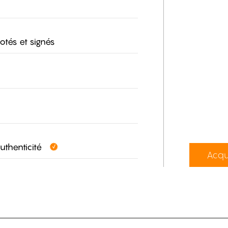
otés et signés
authenticité
Acqu