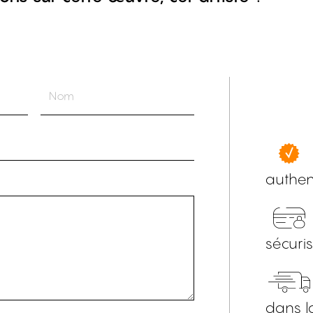
authen
sécuri
dans l