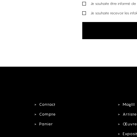
Je souhaite être informé de l
Je souhaite recevoir les info
Contact
MagIII
Compte
Artiste
Panier
Œuvre
Exposi