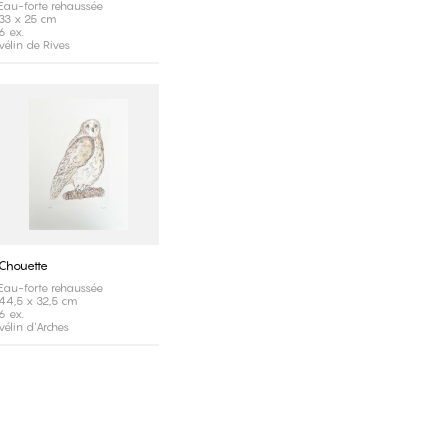
Eau-forte rehaussée
33 x 25 cm
6 ex.
vélin de Rives
Chouette
Eau-forte rehaussée
44,5 x 32,5 cm
6 ex.
vélin d'Arches