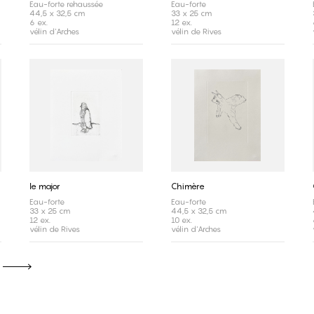
Eau-forte rehaussée
Eau-forte
44,5 x 32,5 cm
33 x 25 cm
6 ex.
12 ex.
vélin d'Arches
vélin de Rives
le major
Chimère
Eau-forte
Eau-forte
33 x 25 cm
44,5 x 32,5 cm
12 ex.
10 ex.
vélin de Rives
vélin d'Arches