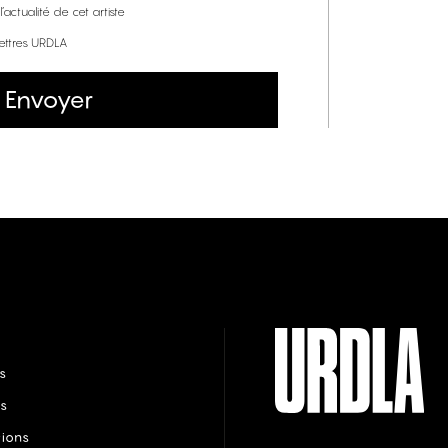
’actualité de cet artiste
lettres URDLA
Envoyer
s
s
tions