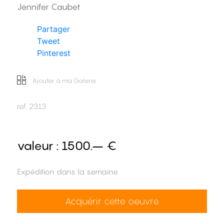
Jennifer Caubet
Partager
Tweet
Pinterest
Ajouter à ma Galerie
ref.
2313
valeur :
1500.– €
Expédition dans la semaine
Acquérir cette oeuvre