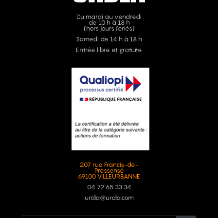
Du mardi au vendredi
de 10 h à 18 h
(hors jours fériés)
Samedi de 14 h à 18 h
Entrée libre et gratuite
207 rue Francis-de-
Pressensé
69100 VILLEURBANNE
04 72 65 33 34
urdla@urdla.com