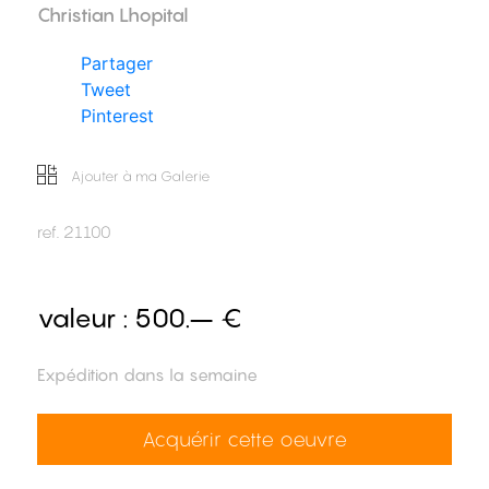
Christian Lhopital
Partager
Tweet
Pinterest
Ajouter à ma Galerie
ref.
21100
valeur :
500.– €
Expédition dans la semaine
Acquérir cette oeuvre