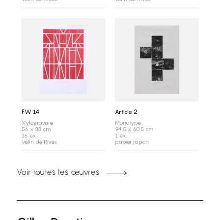
FW 14
Article 2
Xylogravure
Monotype
56 x 38 cm
94,5 x 60,5 cm
16 ex.
1 ex.
vélin de Rives
papier japon
Voir toutes les œuvres