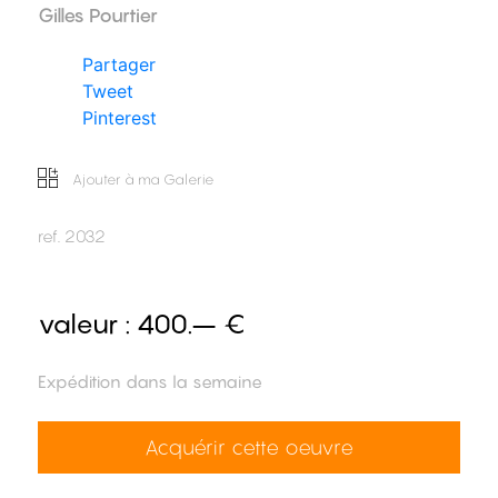
Gilles Pourtier
Partager
Tweet
Pinterest
Ajouter à ma Galerie
ref.
2032
valeur :
400.– €
Expédition dans la semaine
Acquérir cette oeuvre