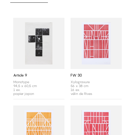
Article 9
FW 30
Monotype
Xylogravure
94,5 x 60,5 cm
56 x 38 cm
1 ex.
16 ex.
papier japon
vélin de Rives